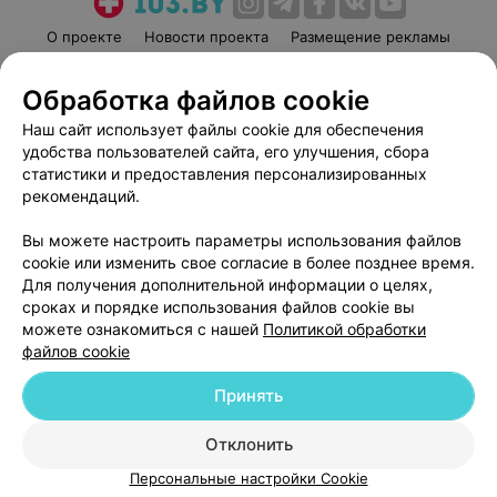
О проекте
Новости проекта
Размещение рекламы
Медицинский маркетинг
Публичный договор
Обработка файлов cookie
Пользовательское соглашение
Способы оплаты
Наш сайт использует файлы cookie для обеспечения
Вакансии
Партнеры
удобства пользователей сайта, его улучшения, сбора
Написать руководителю 103.by
статистики и предоставления персонализированных
Написать в поддержку
рекомендаций.
Персональные настройки cookie
Вы можете настроить параметры использования файлов
Обработка персональных данных
cookie или изменить свое согласие в более позднее время.
Для получения дополнительной информации о целях,
сроках и порядке использования файлов cookie вы
можете ознакомиться с нашей
Политикой обработки
файлов cookie
Принять
© 2026 ООО «Артокс Лаб», УНП 191700409
| 220012, Республика Беларусь,
г. Минск, улица Толбухина, 2, пом. 16 | help@103.by
Отклонить
Служба поддержки
+375 291212755
Персональные настройки Cookie