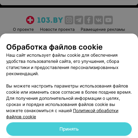
О проекте
Новости проекта
Размещение рекламы
Медицинский маркетинг
Публичный договор
Обработка файлов cookie
Пользовательское соглашение
Способы оплаты
Наш сайт использует файлы cookie для обеспечения
Вакансии
Партнеры
удобства пользователей сайта, его улучшения, сбора
Написать руководителю 103.by
статистики и предоставления персонализированных
Написать в поддержку
рекомендаций.
Персональные настройки cookie
Вы можете настроить параметры использования файлов
Обработка персональных данных
cookie или изменить свое согласие в более позднее время.
Для получения дополнительной информации о целях,
сроках и порядке использования файлов cookie вы
можете ознакомиться с нашей
Политикой обработки
файлов cookie
Принять
© 2026 ООО «Артокс Лаб», УНП 191700409
| 220012, Республика Беларусь,