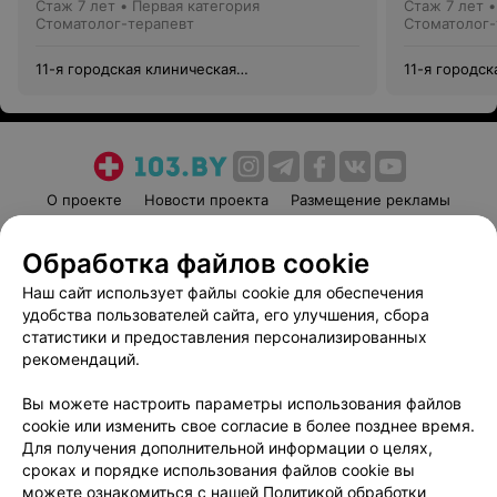
Стаж 7 лет
•
Первая категория
Стаж 7 лет
Стоматолог-терапевт
Стоматолог-
11-я городская клиническая
11-я городск
стоматологическая поликлиника
стоматологи
О проекте
Новости проекта
Размещение рекламы
Медицинский маркетинг
Публичный договор
Обработка файлов cookie
Пользовательское соглашение
Способы оплаты
Наш сайт использует файлы cookie для обеспечения
Вакансии
Партнеры
удобства пользователей сайта, его улучшения, сбора
Написать руководителю 103.by
статистики и предоставления персонализированных
Написать в поддержку
рекомендаций.
Персональные настройки cookie
Вы можете настроить параметры использования файлов
Обработка персональных данных
cookie или изменить свое согласие в более позднее время.
Для получения дополнительной информации о целях,
сроках и порядке использования файлов cookie вы
можете ознакомиться с нашей
Политикой обработки