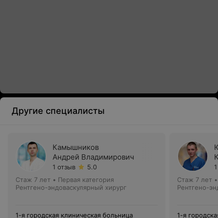
Другие специалисты
Камышников
Андрей Владимирович
1 отзыв
5.0
1
Стаж 7 лет
•
Первая категория
Стаж 7 лет
Рентгено-эндоваскулярный хирург
Рентгено-эн
1-я городская клиническая больница
1-я городск