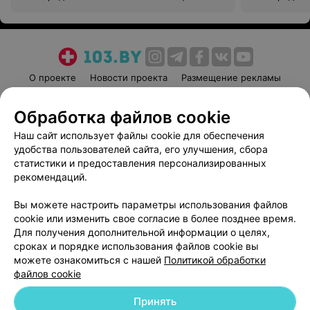
О проекте
Новости проекта
Размещение рекламы
Медицинский маркетинг
Публичный договор
Обработка файлов cookie
Пользовательское соглашение
Способы оплаты
Наш сайт использует файлы cookie для обеспечения
Вакансии
Партнеры
удобства пользователей сайта, его улучшения, сбора
Написать руководителю 103.by
статистики и предоставления персонализированных
Написать в поддержку
рекомендаций.
Персональные настройки cookie
Вы можете настроить параметры использования файлов
Обработка персональных данных
cookie или изменить свое согласие в более позднее время.
Для получения дополнительной информации о целях,
сроках и порядке использования файлов cookie вы
можете ознакомиться с нашей
Политикой обработки
файлов cookie
Принять
© 2026 ООО «Артокс Лаб», УНП 191700409
| 220012, Республика Беларусь,