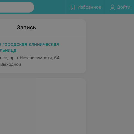
Избранное
Войти
Запись
я городская клиническая
льница
нск, пр-т Независимости, 64
Выходной