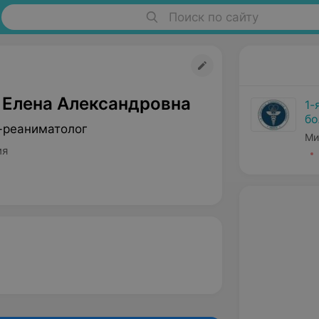
Поиск по сайту
 Елена Александровна
1-
бо
-реаниматолог
Ми
ия