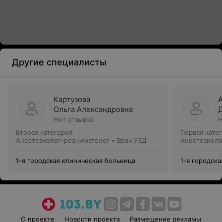
Другие специалисты
Картузова
Ольга Александровна
Нет отзывов
Н
Вторая категория
Первая кате
Анестезиолог-реаниматолог • Врач УЗД
Анестезиоло
1-я городская клиническая больница
1-я городск
О проекте
Новости проекта
Размещение рекламы