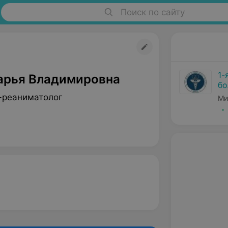
Поиск по сайту
1-
арья Владимировна
бо
-реаниматолог
Ми