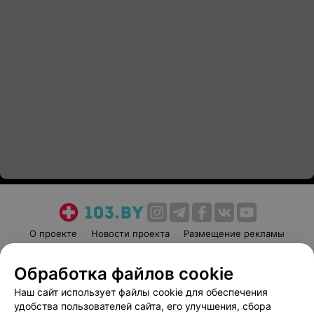
О проекте
Новости проекта
Размещение рекламы
Медицинский маркетинг
Публичный договор
Обработка файлов cookie
Пользовательское соглашение
Способы оплаты
Наш сайт использует файлы cookie для обеспечения
Вакансии
Партнеры
удобства пользователей сайта, его улучшения, сбора
Написать руководителю 103.by