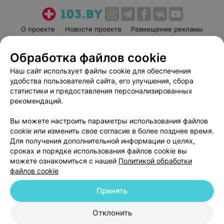
О проекте
Новости проекта
Размещение рекламы
Медицинский маркетинг
Публичный договор
Обработка файлов cookie
Пользовательское соглашение
Способы оплаты
Наш сайт использует файлы cookie для обеспечения
Вакансии
Партнеры
удобства пользователей сайта, его улучшения, сбора
Написать руководителю 103.by
статистики и предоставления персонализированных
Написать в поддержку
рекомендаций.
Персональные настройки cookie
Вы можете настроить параметры использования файлов
Обработка персональных данных
cookie или изменить свое согласие в более позднее время.
Для получения дополнительной информации о целях,
сроках и порядке использования файлов cookie вы
можете ознакомиться с нашей
Политикой обработки
файлов cookie
Принять
© 2026 ООО «Артокс Лаб», УНП 191700409
| 220012, Республика Беларусь,
г. Минск, улица Толбухина, 2, пом. 16 | help@103.by
Отклонить