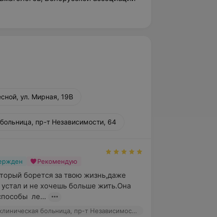
сной, ул. Мирная, 19В
 больница, пр-т Независимости, 64
вержден
Рекомендую
оторый борется за твою жизнь,даже 
 устал и не хочешь больше жить.Она 
пособы  ле...
1-я городская клиническая больница, пр-т Независимости, 64