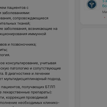
1-
бо
ием пациентов с
Ми
 заболеваниями:
евания, сопровождающиеся
тельных тканей;
е заболевания, возникающие на
нкционирования иммунной
вов и позвоночника;
иты;
логия.
ое консультирование, учитывая
скую патологию и сопутствующие
а. В диагностике и лечении
ет мультидисциплинарный подход.
я пациентов, получающих БТЛП
е лекарственные препараты):
ти, коррекция проводимой
выполнение необходимых клинико-