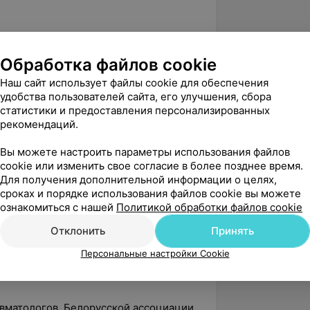
 дегенеративные заболевания
Обработка файлов cookie
их заболеваний»;
Наш сайт использует файлы cookie для обеспечения
удобства пользователей сайта, его улучшения, сбора
ды лечения в ревматологии»;
статистики и предоставления персонализированных
рекомендаций.
ких заболеваний в общеклинической
Вы можете настроить параметры использования файлов
терапия социально значимых
cookie или изменить свое согласие в более позднее время.
Для получения дополнительной информации о целях,
сроках и порядке использования файлов cookie вы можете
ифакториальные нарушения
ознакомиться с нашей
Политикой обработки файлов cookie
ской практике»;
Отклонить
Принять
роводимости у пожилых пациентов:
Персональные настройки Cookie
вматологов, Белорусской ассоциации