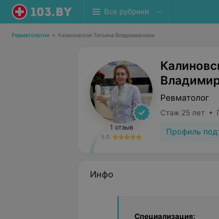
Все рубрики
Ревматология
•
Калиновская Татьяна Владимировна
Калиновс
Владимир
Ревматолог
Стаж 25 лет • 
1 отзыв
Профиль под
5.0
Инфо
Специализация: