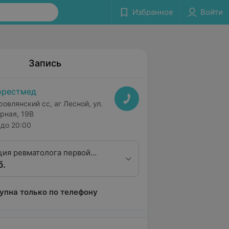
Избранное
Войти
Запись
орестмед
ровлянский сс, аг Лесной, ул.
рная, 19В
до 20:00
ция ревматолога первой
б.
ционной категории
упна только по телефону