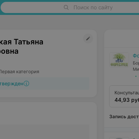
Поиск по сайту
кая Татьяна
овна
Ф
Бо
Ми
Первая категория
твержден
Консульта
44,93 ру
квалифика
Запись дост