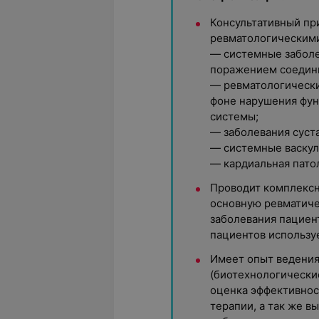
Консультативный пр
ревматологическими
— с
истемные забол
поражением соедини
— ревматологически
фоне нарушения фу
системы;
— заболевания суста
— системные васкул
— кардиальная пато
Проводит комплексн
основную ревматиче
заболевания пациент
пациентов использу
Имеет опыт ведени
(биотехнологически
оценка эффективнос
терапии, а так же 