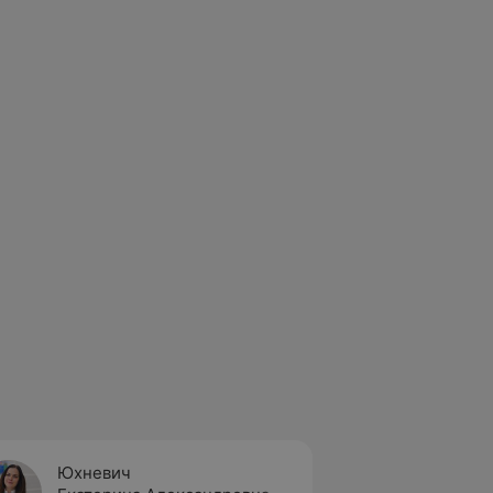
Юхневич