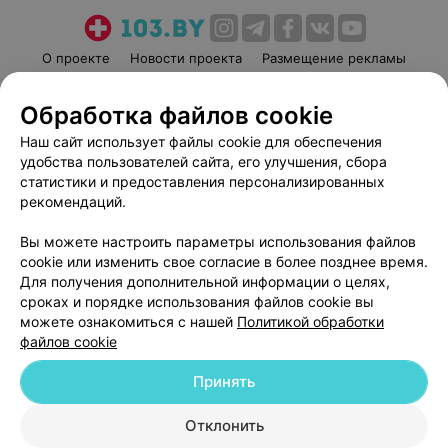
О проекте
Новости проекта
Размещение рекламы
Медицинский маркетинг
Публичный договор
Обработка файлов cookie
Пользовательское соглашение
Способы оплаты
Наш сайт использует файлы cookie для обеспечения
Вакансии
Партнеры
удобства пользователей сайта, его улучшения, сбора
Написать руководителю 103.by
статистики и предоставления персонализированных
Написать в поддержку
рекомендаций.
Персональные настройки cookie
Вы можете настроить параметры использования файлов
Обработка персональных данных
cookie или изменить свое согласие в более позднее время.
Для получения дополнительной информации о целях,
сроках и порядке использования файлов cookie вы
можете ознакомиться с нашей
Политикой обработки
файлов cookie
Принять
© 2026 ООО «Артокс Лаб», УНП 191700409
| 220012, Республика Беларусь,
г. Минск, улица Толбухина, 2, пом. 16 | help@103.by
Отклонить