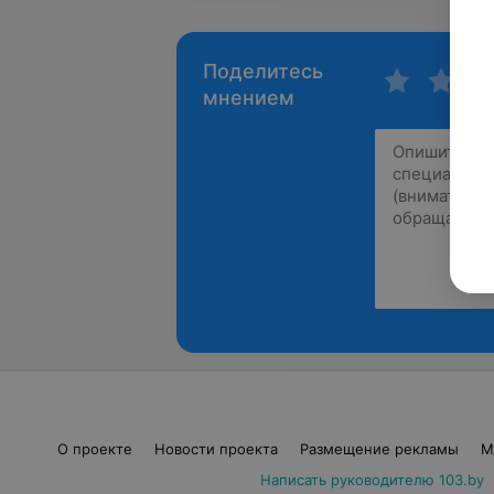
Поделитесь
мнением
О проекте
Новости проекта
Размещение рекламы
М
Написать руководителю 103.by