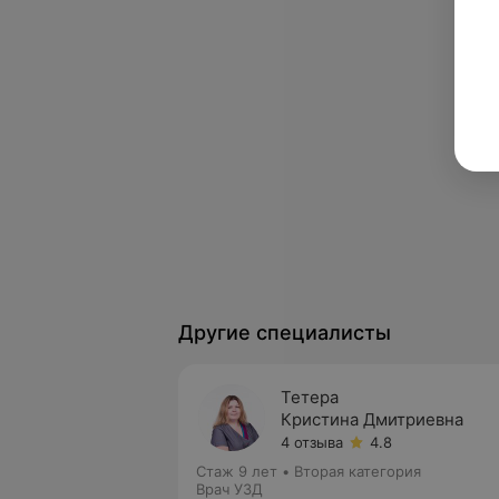
Другие специалисты
Тетера
Кристина Дмитриевна
4 отзыва
4.8
Стаж 9 лет
•
Вторая категория
Врач УЗД