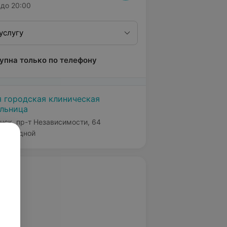
до 20:00
услугу
упна только по телефону
я городская клиническая
льница
нск, пр-т Независимости, 64
Выходной