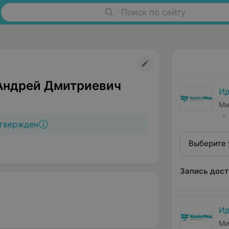
Поиск по сайту
Андрей Дмитриевич
И
Ми
твержден
Выберите 
Запись дост
И
Ми