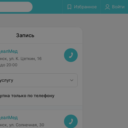
Избранное
Войти
Запись
деалМед
нск, ул. К. Цеткин, 16
до 20:00
услугу
упна только по телефону
деалМед
нск, ул. Солнечная, 30