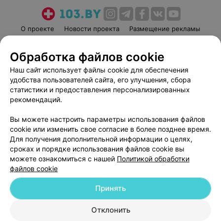
О проекте
Новости проекта
Размещение рекламы
Медицинский маркетинг
Публичный договор
Обработка файлов cookie
Пользовательское соглашение
Способы оплаты
Наш сайт использует файлы cookie для обеспечения
Вакансии
Партнеры
удобства пользователей сайта, его улучшения, сбора
Написать руководителю 103.by
статистики и предоставления персонализированных
Написать в поддержку
рекомендаций.
Персональные настройки cookie
Вы можете настроить параметры использования файлов
Обработка персональных данных
cookie или изменить свое согласие в более позднее время.
Для получения дополнительной информации о целях,
сроках и порядке использования файлов cookie вы
можете ознакомиться с нашей
Политикой обработки
файлов cookie
Принять
© 2026 ООО «Артокс Лаб», УНП 191700409
| 220012, Республика Беларусь,
г. Минск, улица Толбухина, 2, пом. 16 | help@103.by
Отклонить