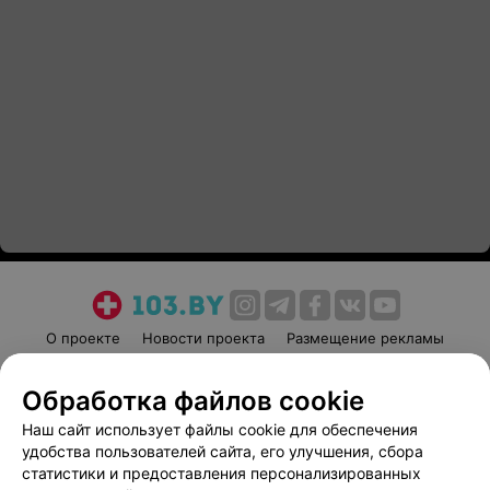
О проекте
Новости проекта
Размещение рекламы
Медицинский маркетинг
Публичный договор
Обработка файлов cookie
Пользовательское соглашение
Способы оплаты
Наш сайт использует файлы cookie для обеспечения
Вакансии
Партнеры
удобства пользователей сайта, его улучшения, сбора
Написать руководителю 103.by
статистики и предоставления персонализированных