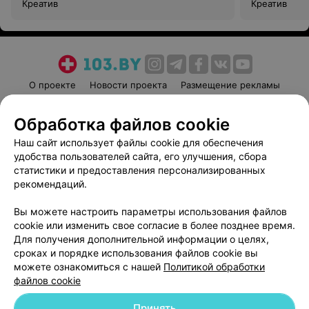
Креатив
Креатив
О проекте
Новости проекта
Размещение рекламы
Медицинский маркетинг
Публичный договор
Обработка файлов cookie
Пользовательское соглашение
Способы оплаты
Наш сайт использует файлы cookie для обеспечения
Вакансии
Партнеры
удобства пользователей сайта, его улучшения, сбора
Написать руководителю 103.by
статистики и предоставления персонализированных
Написать в поддержку
рекомендаций.
Персональные настройки cookie
Вы можете настроить параметры использования файлов
Обработка персональных данных
cookie или изменить свое согласие в более позднее время.
Для получения дополнительной информации о целях,
сроках и порядке использования файлов cookie вы
можете ознакомиться с нашей
Политикой обработки
файлов cookie
Принять