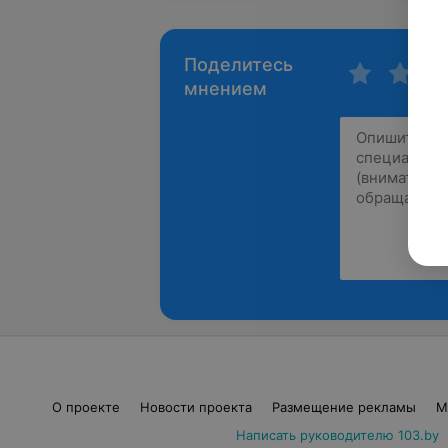
Поделитесь
мнением
О проекте
Новости проекта
Размещение рекламы
М
Написать руководителю 103.by