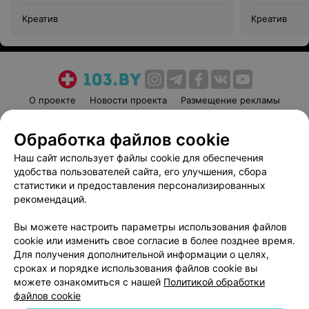
Креатив
Креатив
О проекте
Новости проекта
Размещение рекламы
Медицинский маркетинг
Публичный договор
Обработка файлов cookie
Пользовательское соглашение
Способы оплаты
Наш сайт использует файлы cookie для обеспечения
Вакансии
Партнеры
удобства пользователей сайта, его улучшения, сбора
Написать руководителю 103.by
статистики и предоставления персонализированных
Написать в поддержку
рекомендаций.
Персональные настройки cookie
Вы можете настроить параметры использования файлов
Обработка персональных данных
cookie или изменить свое согласие в более позднее время.
Для получения дополнительной информации о целях,
сроках и порядке использования файлов cookie вы
можете ознакомиться с нашей
Политикой обработки
файлов cookie