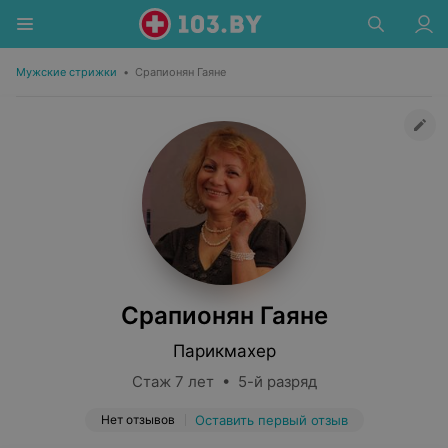
Мужские стрижки
•
Срапионян Гаяне
Срапионян Гаяне
Парикмахер
Стаж 7 лет • 5-й разряд
Нет отзывов
Оставить первый отзыв