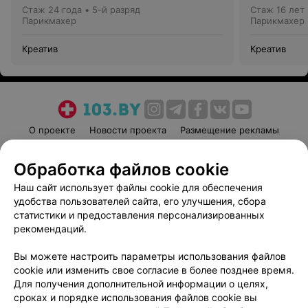
Стаж 24 года
•
5-й разряд
Стаж 16 лет
Парикмахер
Парикмахер
Креатив
Креатив
О проекте
Новости проекта
Размещение рекламы
Медицинский маркетинг
Публичный договор
Обработка файлов cookie
Пользовательское соглашение
Способы оплаты
Наш сайт использует файлы cookie для обеспечения
Вакансии
Партнеры
удобства пользователей сайта, его улучшения, сбора
Написать руководителю 103.by
статистики и предоставления персонализированных
Написать в поддержку
рекомендаций.
Персональные настройки cookie
Вы можете настроить параметры использования файлов
Обработка персональных данных
cookie или изменить свое согласие в более позднее время.
Для получения дополнительной информации о целях,
сроках и порядке использования файлов cookie вы