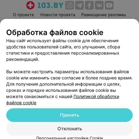
О проекте
Новости проекта
Размещение рекламы
Медицинский маркетинг
Публичный договор
Обработка файлов cookie
Пользовательское соглашение
Способы оплаты
Наш сайт использует файлы cookie для обеспечения
Вакансии
Партнеры
удобства пользователей сайта, его улучшения, сбора
Написать руководителю 103.by
статистики и предоставления персонализированных
Написать в поддержку
рекомендаций.
Персональные настройки cookie
Вы можете настроить параметры использования файлов
Обработка персональных данных
cookie или изменить свое согласие в более позднее время.
Для получения дополнительной информации о целях,
сроках и порядке использования файлов cookie вы
можете ознакомиться с нашей
Политикой обработки
файлов cookie
Принять
© 2026 ООО «Артокс Лаб», УНП 191700409
| 220012, Республика Беларусь,
г. Минск, улица Толбухина, 2, пом. 16 | help@103.by
Отклонить
Служба поддержки
+375 291212755
Персональные настройки Cookie