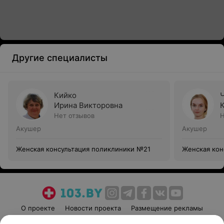
Другие специалисты
Кийко
Ирина Викторовна
Нет отзывов
Н
Акушер
Акушер
Женская консультация поликлиники №21
Женская кон
О проекте
Новости проекта
Размещение рекламы
Медицинский маркетинг
Публичный договор