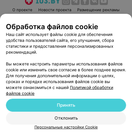
О проекте
Новости проекта
Размещение рекламы
Медицинский маркетинг
Публичный договор
Обработка файлов cookie
Пользовательское соглашение
Способы оплаты
Наш сайт использует файлы cookie для обеспечения
Вакансии
Партнеры
удобства пользователей сайта, его улучшения, сбора
Написать руководителю 103.by
статистики и предоставления персонализированных
Написать в поддержку
рекомендаций.
Персональные настройки cookie
Вы можете настроить параметры использования файлов
Обработка персональных данных
cookie или изменить свое согласие в более позднее время.
Для получения дополнительной информации о целях,
сроках и порядке использования файлов cookie вы
можете ознакомиться с нашей
Политикой обработки
файлов cookie
Принять
© 2026 ООО «Артокс Лаб», УНП 191700409
| 220012, Республика Беларусь,
г. Минск, улица Толбухина, 2, пом. 16 | help@103.by
Отклонить
Служба поддержки
+375 291212755
Персональные настройки Cookie