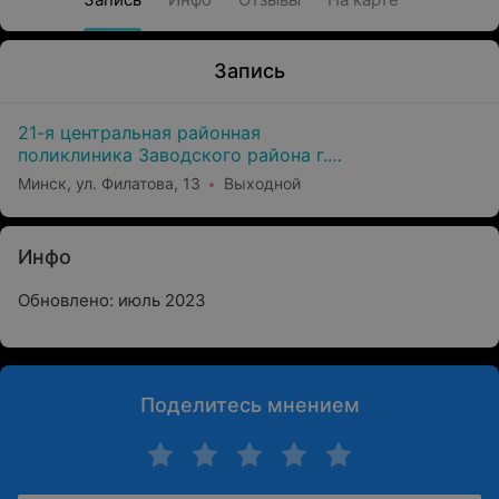
Запись
21-я центральная районная
поликлиника Заводского района г.
Минска
Минск, ул. Филатова, 13
Выходной
Инфо
Обновлено: июль 2023
Поделитесь мнением