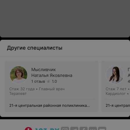
Другие специалисты
Мысливчик
Наталья Яковлевна
1 отзыв
1.0
4
Стаж 32 года
•
Главный врач
Стаж 7 лет
Терапевт
Кардиолог •
21-я центральная районная поликлиника
21-я центра
Заводского района г. Минска
Заводского 