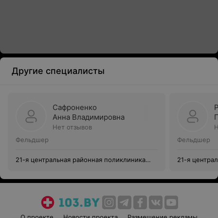
Другие специалисты
Сафроненко
Анна Владимировна
Нет отзывов
Н
Фельдшер
Фельдшер
21-я центральная районная поликлиника
21-я центра
Заводского района г. Минска
Заводского 
О проекте
Новости проекта
Размещение рекламы