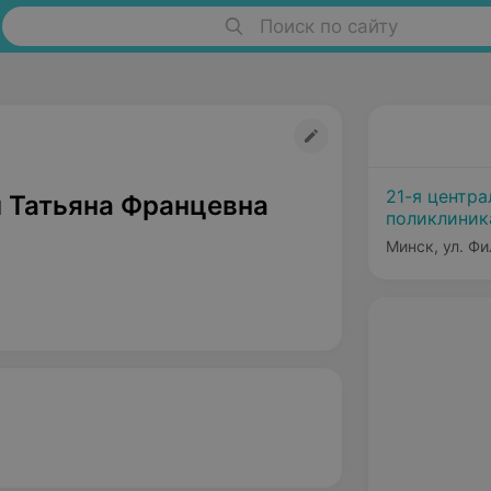
Поиск по сайту
21-я центра
 Татьяна Францевна
поликлиника
Минска
Минск, ул. Фи