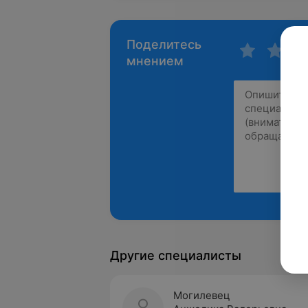
Поделитесь
мнением
Другие специалисты
Могилевец