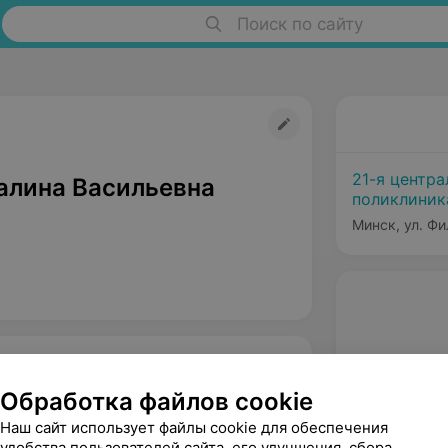
Поиск по сайту
21-я центра
алина Васильевна
поликлиника
Минска
Минск, ул. Фи
Обработка файлов cookie
Наш сайт использует файлы cookie для обеспечения
удобства пользователей сайта, его улучшения, сбора