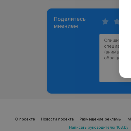
Поделитесь
мнением
О проекте
Новости проекта
Размещение рекламы
М
Написать руководителю 103.by