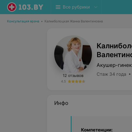
Все рубрики
Консультация врача
•
Калниболоцкая Жанна Валентиновна
Калнибол
Валентин
Акушер-гинек
Стаж 34 года •
12 отзывов
4.5
Инфо
Компетенции: