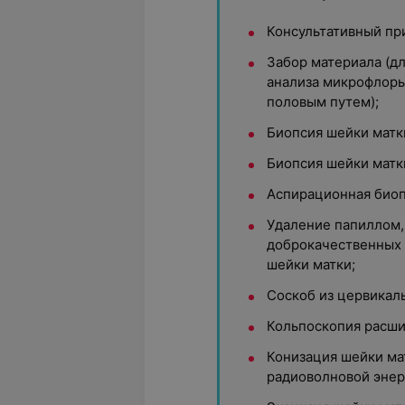
Консультативный пр
Забор материала (д
анализа микрофлоры
половым путем);
Биопсия шейки матк
Биопсия шейки матки
Аспирационная биоп
Удаление папиллом,
доброкачественных 
шейки матки;
Соскоб из цервикаль
Кольпоскопия расши
Конизация шейки ма
радиоволновой энер