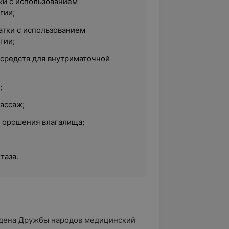
ки с использованием
гии;
атки с использованием
гии;
 средств для внутриматочной
;
ассаж;
 орошения влагалища;
таза.
ордена Дружбы народов медицинский