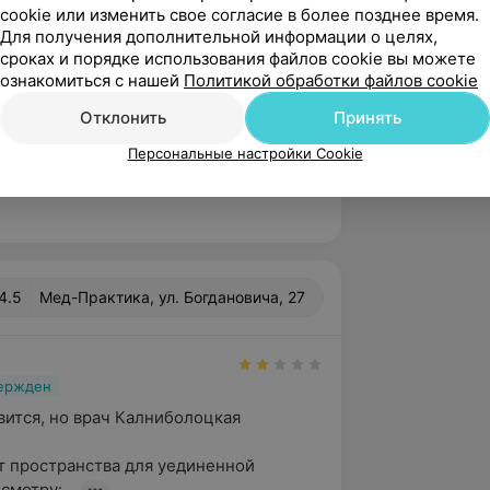
ные и сложные вмешательства.
cookie или изменить свое согласие в более позднее время.
 БелМАПО.
Для получения дополнительной информации о целях,
сроках и порядке использования файлов cookie вы можете
ознакомиться с нашей
Политикой обработки файлов cookie
оответствует графику работы
Отклонить
Принять
доступное для записи время
Персональные настройки Cookie
в медицинском центре.
4.5
Мед-Практика, ул. Богдановича, 27
вержден
ится, но врач Калниболоцкая 


т пространства для уединенной 
смотру:...