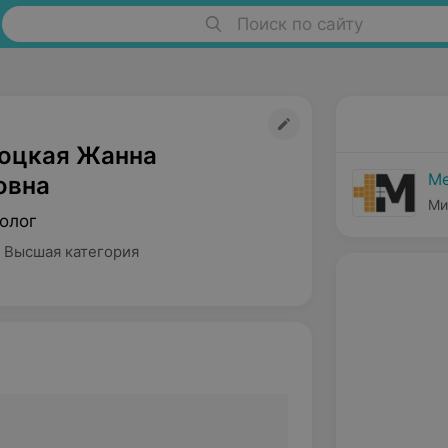
Поиск по сайту
оцкая Жанна
Ме
овна
Ми
олог
 Высшая категория