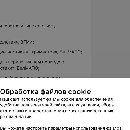
кушерство и гинекология»,
кология», ВГМИ;
диагностика в I триместре», БелМАПО;
щь в перинатальном периоде с
остики», БелМАПО;
огия (современные подходы,
елМАПО;
Обработка файлов cookie
 интенсивная терапия в акушерстве и
Наш сайт использует файлы cookie для обеспечения
удобства пользователей сайта, его улучшения, сбора
ы к оперативным методам лечения в
статистики и предоставления персонализированных
рекомендаций.
скопии», БелМАПО;
ы к оперативным методам лечения в
Вы можете настроить параметры использования файлов