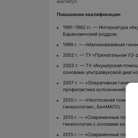
институт.
Повышение квалификации:
1991-1992 гг. — Интернатура «А
Барановичский роддом;
1999 г. — «Малоинвазивная гине
2002 г. — ТУ «Пренатальная УЗ-
2003 г. — ТУ «Акушерская помо
основами ультразвуковой диагн
2007 г. — «Оперативная гинекол
профилактика осложнений)», Б
2010 г. — «Неотложная помощь и
гинекологии», БелМАПО;
2010 г. — «Современные подход
гинекологии с основами кольпо
2015 г. — «Современные подход