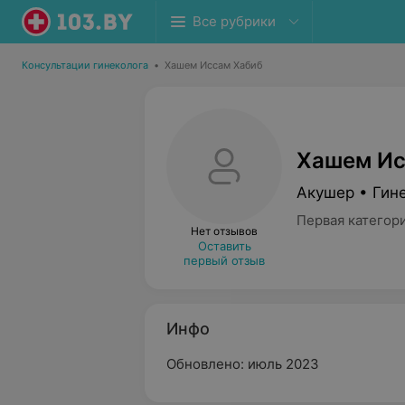
Все рубрики
Консультации гинеколога
•
Хашем Иссам Хабиб
Хашем Ис
Акушер • Гине
Первая категор
Нет отзывов
Оставить
первый отзыв
Инфо
Обновлено: июль 2023