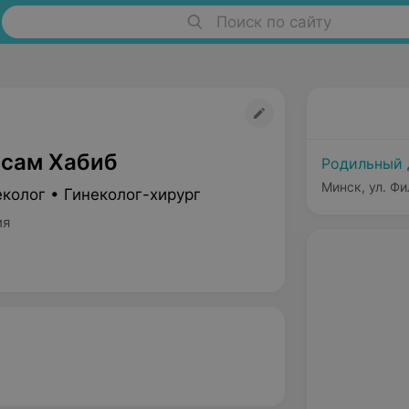
Поиск по сайту
сам Хабиб
Родильный
Минск, ул. Фи
колог • Гинеколог-хирург
ия