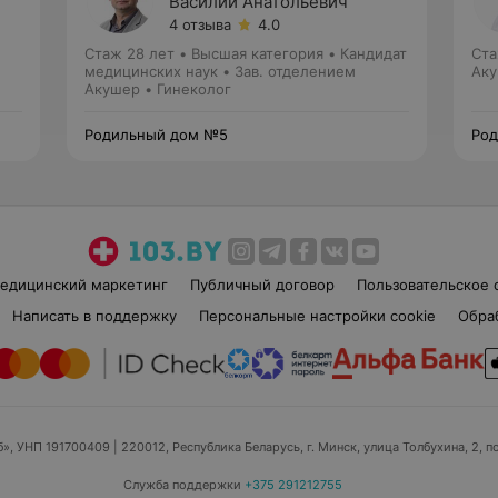
Василий Анатольевич
4 отзыва
4.0
Стаж 28 лет
•
Высшая категория
•
Кандидат
Ста
медицинских наук • Зав. отделением
Аку
Акушер • Гинеколог
Родильный дом №5
Ро
едицинский маркетинг
Публичный договор
Пользовательское 
Написать в поддержку
Персональные настройки cookie
Обра
б», УНП 191700409
| 220012, Республика Беларусь, г. Минск, улица Толбухина, 2, п
Служба поддержки
+375 291212755