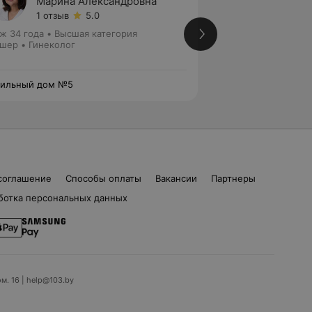
Марина Александровна
Светл
1 отзыв
5.0
5 отзы
ж 34 года
•
Высшая категория
Стаж 32 года
•
Вы
шер • Гинеколог
отделением
Акушер • Гинекол
дильный дом №5
Родильный дом №
соглашение
Способы оплаты
Вакансии
Партнеры
ботка персональных данных
ом. 16 | help@103.by