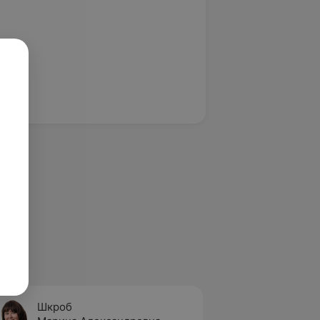
Шкроб
Савин