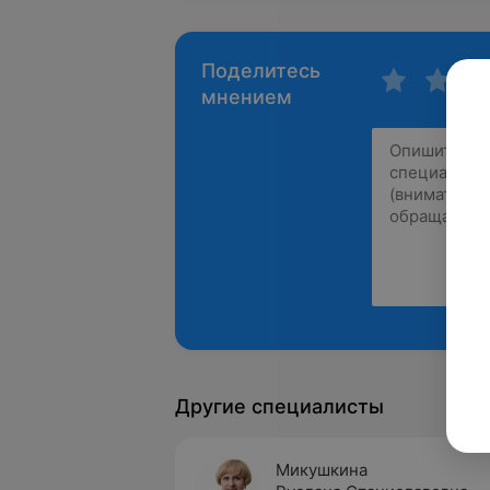
Поделитесь
мнением
Другие специалисты
Микушкина