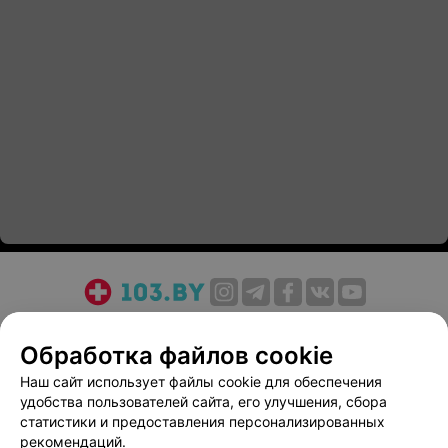
О проекте
Новости проекта
Размещение рекламы
Обработка файлов cookie
Медицинский маркетинг
Публичный договор
Пользовательское соглашение
Способы оплаты
Наш сайт использует файлы cookie для обеспечения
удобства пользователей сайта, его улучшения, сбора
Вакансии
Партнеры
статистики и предоставления персонализированных
Написать руководителю 103.by
рекомендаций.