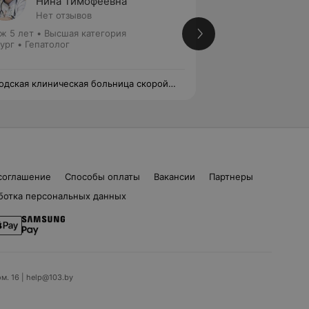
Нина Тимофеевна
Никол
Нет отзывов
Нет от
ж 5 лет
•
Высшая категория
Стаж 5 лет
•
Высш
ург • Гепатолог
отделением
Хирург
одская клиническая больница скорой
Городская клиниче
дицинской помощи
медицинской пом
соглашение
Способы оплаты
Вакансии
Партнеры
ботка персональных данных
ом. 16 | help@103.by