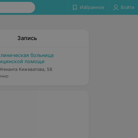
Избранное
Войти
Запись
клиническая больница
дицинской помощи
ейтенанта Кижеватова, 58
очно