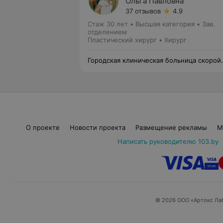
Ольга Павловна
37 отзывов
4.9
Стаж 30 лет
•
Высшая категория
•
Зав.
отделением
Пластический хирург • Хирург
Городская клиническая больница скорой
медицинской помощи
О проекте
Новости проекта
Размещение рекламы
М
Написать руководителю 103.by
© 2026 ООО «Артокс Ла