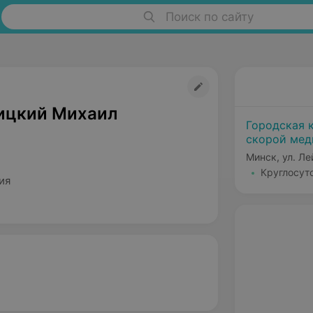
Поиск по сайту
ицкий Михаил
Городская 
скорой ме
Минск, ул. Л
Круглосут
ия