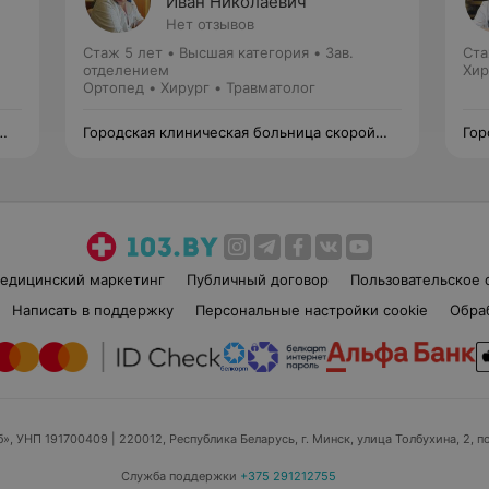
Иван Николаевич
Нет отзывов
Стаж 5 лет
•
Высшая категория
•
Зав.
Ста
отделением
Хир
Ортопед • Хирург • Травматолог
Городская клиническая больница скорой
Гор
медицинской помощи
ме
едицинский маркетинг
Публичный договор
Пользовательское 
Написать в поддержку
Персональные настройки cookie
Обра
б», УНП 191700409
| 220012, Республика Беларусь, г. Минск, улица Толбухина, 2, п
Служба поддержки
+375 291212755