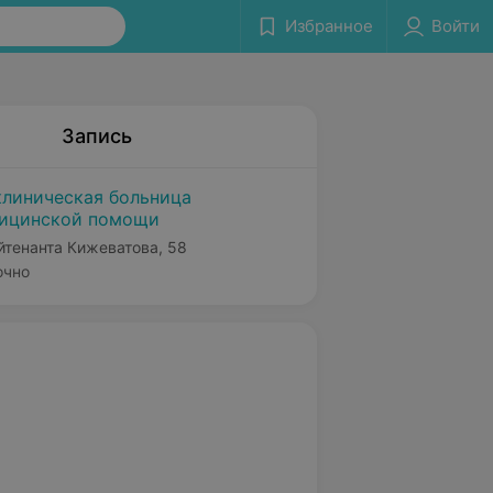
Избранное
Войти
Запись
клиническая больница
дицинской помощи
ейтенанта Кижеватова, 58
очно