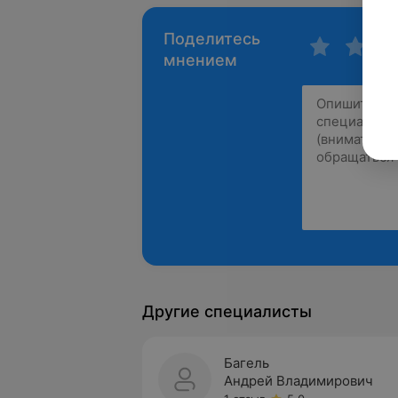
Поделитесь
мнением
Другие специалисты
Багель
Андрей Владимирович