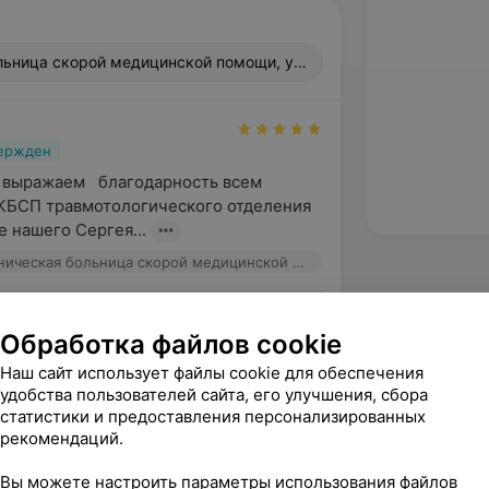
льница скорой медицинской помощи, ул. Лейтенанта Кижеватова
вержден
 выражаем   благодарность всем 
КБСП травмотологического отделения 
е нашего Сергея...
Городская клиническая больница скорой медицинской помощи, ул. Лейтенанта Кижеватова, 58
Обработка файлов cookie
вержден
еннюю благорадность персоналу 
Наш сайт использует файлы cookie для обеспечения
удобства пользователей сайта, его улучшения, сбора
ечение, а особенно Денису Ивановичу 
статистики и предоставления персонализированных
отделения травма...
рекомендаций.
Городская клиническая больница скорой медицинской помощи, ул. Лейтенанта Кижеватова, 58
Вы можете настроить параметры использования файлов