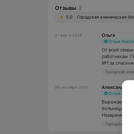
Отзывы
2
5.0
Городская клиническая бо
Ольга
31 марта 2026
Отзыв подт
От всей семьи
работникам  Г
№1 за спасени
Александр
26 сентября 2025
Отзыв подт
Выражаю искр
больницы за л
Назаренко из 