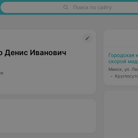
Поиск по сайту
о Денис Иванович
Городская 
скорой ме
Минск, ул. Л
ия
Круглосут