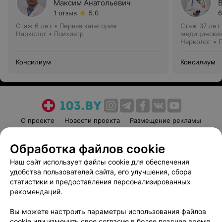
Максим Анатольевич
1 отзыв
5.0
6
Стаж 6 лет
•
Первая категория
Стаж 37 лет
Нарколог • Психиатр
медицинских
Нарколог • 
Консилиум
Консилиум
О проекте
Новости проекта
Размещение рекламы
Медицинский маркетинг
Публичный договор
Обработка файлов cookie
Пользовательское соглашение
Способы оплаты
Наш сайт использует файлы cookie для обеспечения
Вакансии
Партнеры
удобства пользователей сайта, его улучшения, сбора
Написать руководителю 103.by
статистики и предоставления персонализированных
Написать в поддержку
рекомендаций.
Персональные настройки cookie
Вы можете настроить параметры использования файлов
Обработка персональных данных
cookie или изменить свое согласие в более позднее время.