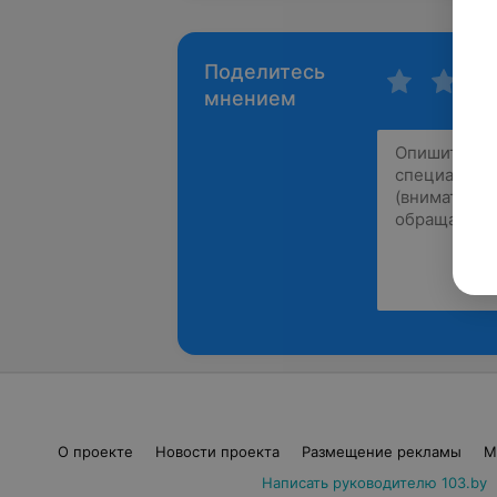
Поделитесь
мнением
О проекте
Новости проекта
Размещение рекламы
М
Написать руководителю 103.by