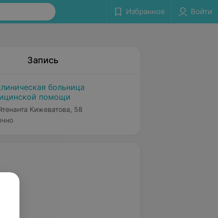
Избранное
Войти
Запись
клиническая больница
дицинской помощи
ейтенанта Кижеватова, 58
очно