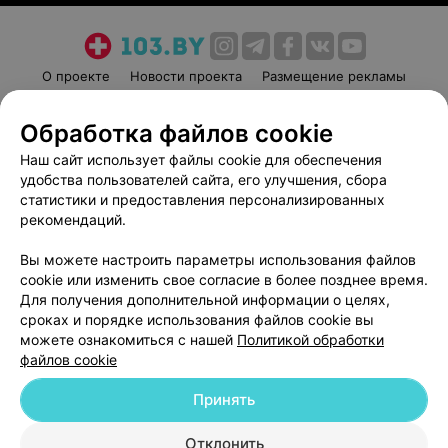
О проекте
Новости проекта
Размещение рекламы
Медицинский маркетинг
Публичный договор
Обработка файлов cookie
Пользовательское соглашение
Способы оплаты
Наш сайт использует файлы cookie для обеспечения
Вакансии
Партнеры
удобства пользователей сайта, его улучшения, сбора
Написать руководителю 103.by
статистики и предоставления персонализированных
Написать в поддержку
рекомендаций.
Персональные настройки cookie
Вы можете настроить параметры использования файлов
Обработка персональных данных
cookie или изменить свое согласие в более позднее время.
Для получения дополнительной информации о целях,
сроках и порядке использования файлов cookie вы
можете ознакомиться с нашей
Политикой обработки
файлов cookie
Принять
© 2026 ООО «Артокс Лаб», УНП 191700409
| 220012, Республика Беларусь,
г. Минск, улица Толбухина, 2, пом. 16 | help@103.by
Отклонить