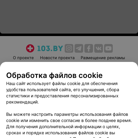
О проекте
Новости проекта
Размещение рекламы
Медицинский маркетинг
Публичный договор
Обработка файлов cookie
Пользовательское соглашение
Способы оплаты
Наш сайт использует файлы cookie для обеспечения
Вакансии
Партнеры
удобства пользователей сайта, его улучшения, сбора
Написать руководителю 103.by
статистики и предоставления персонализированных
Написать в поддержку
рекомендаций.
Персональные настройки cookie
Вы можете настроить параметры использования файлов
Обработка персональных данных
cookie или изменить свое согласие в более позднее время.
Для получения дополнительной информации о целях,
сроках и порядке использования файлов cookie вы