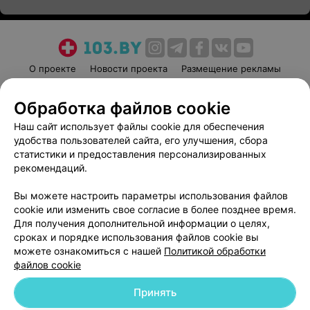
О проекте
Новости проекта
Размещение рекламы
Медицинский маркетинг
Публичный договор
Обработка файлов cookie
Пользовательское соглашение
Способы оплаты
Наш сайт использует файлы cookie для обеспечения
Вакансии
Партнеры
удобства пользователей сайта, его улучшения, сбора
Написать руководителю 103.by
статистики и предоставления персонализированных
Написать в поддержку
рекомендаций.
Персональные настройки cookie
Вы можете настроить параметры использования файлов
Обработка персональных данных
cookie или изменить свое согласие в более позднее время.
Для получения дополнительной информации о целях,
сроках и порядке использования файлов cookie вы
можете ознакомиться с нашей
Политикой обработки
файлов cookie
Принять
© 2026 ООО «Артокс Лаб», УНП 191700409
| 220012, Республика Беларусь,