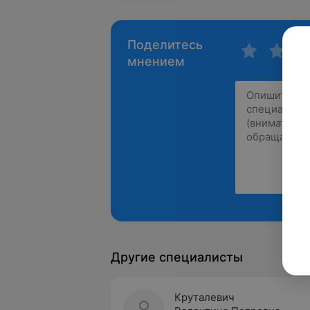
Поделитесь
мнением
Другие специалисты
Круталевич