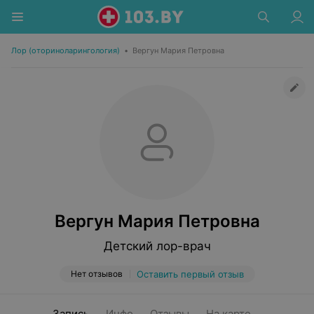
Лор (оториноларингология)
•
Вергун Мария Петровна
Вергун Мария Петровна
Детский лор-врач
Нет отзывов
Оставить первый отзыв
Запись
Инфо
Отзывы
На карте