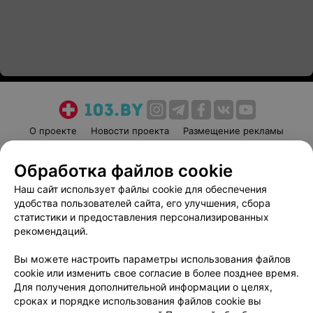
О проекте
Новости проекта
Размещение рекламы
Медицинский маркетинг
Публичный договор
Обработка файлов cookie
Пользовательское соглашение
Способы оплаты
Наш сайт использует файлы cookie для обеспечения
Вакансии
Партнеры
удобства пользователей сайта, его улучшения, сбора
Написать руководителю 103.by
статистики и предоставления персонализированных
Написать в поддержку
рекомендаций.
Персональные настройки cookie
Вы можете настроить параметры использования файлов
Обработка персональных данных
cookie или изменить свое согласие в более позднее время.
Для получения дополнительной информации о целях,
сроках и порядке использования файлов cookie вы