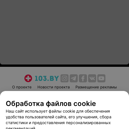
О проекте
Новости проекта
Размещение рекламы
Медицинский маркетинг
Публичный договор
Обработка файлов cookie
Пользовательское соглашение
Способы оплаты
Наш сайт использует файлы cookie для обеспечения
Вакансии
Партнеры
удобства пользователей сайта, его улучшения, сбора
Написать руководителю 103.by
статистики и предоставления персонализированных
Написать в поддержку
рекомендаций.