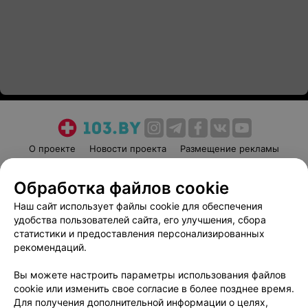
О проекте
Новости проекта
Размещение рекламы
Медицинский маркетинг
Публичный договор
Обработка файлов cookie
Пользовательское соглашение
Способы оплаты
Наш сайт использует файлы cookie для обеспечения
Вакансии
Партнеры
удобства пользователей сайта, его улучшения, сбора
Написать руководителю 103.by
статистики и предоставления персонализированных
Написать в поддержку
рекомендаций.
Персональные настройки cookie
Вы можете настроить параметры использования файлов
Обработка персональных данных
cookie или изменить свое согласие в более позднее время.
Для получения дополнительной информации о целях,