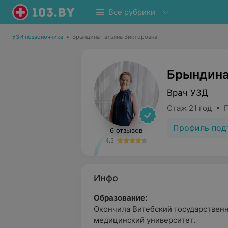
Все рубрики
УЗИ позвоночника
•
Брындина Татьяна Викторовна
Брындина
Врач УЗД
Стаж 21 год • 
Профиль под
6 отзывов
4.3
Инфо
Образование:
Окончила Витебский государствен
медицинский университет.