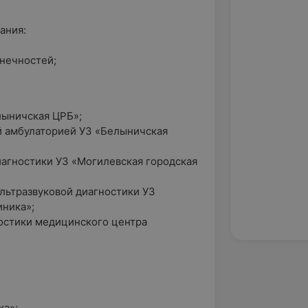
ания:
онечностей;
лыничская ЦРБ»;
й амбулаторией УЗ «Белыничская
иагностики УЗ «Могилевская городская
ультразвуковой диагностики УЗ
иника»;
ностики медицинского центра
ка»;