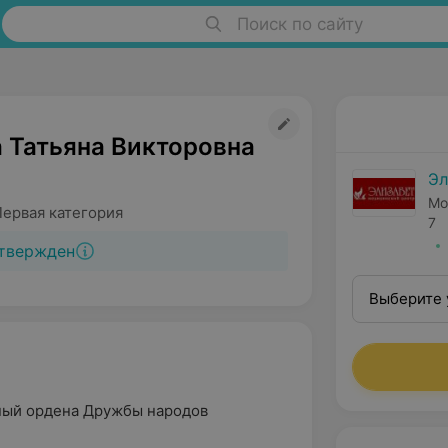
Поиск по сайту
 Татьяна Викторовна
Эл
Мо
Первая категория
7
твержден
Выберите 
ный ордена Дружбы народов