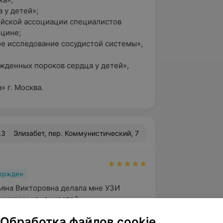
 у детей»;
сийской ассоциации специалистов
ицине;
ое исследование сосудистой системы»,
ожденных пороков сердца у детей»,
» г. Москва.
.3
Элизабет, пер. Коммунистический, 7
вержден
яна Викторовна делала мне УЗИ 
 нижних конечностей.

одарность ВРАЧУ!

Обработка файлов cookie
..