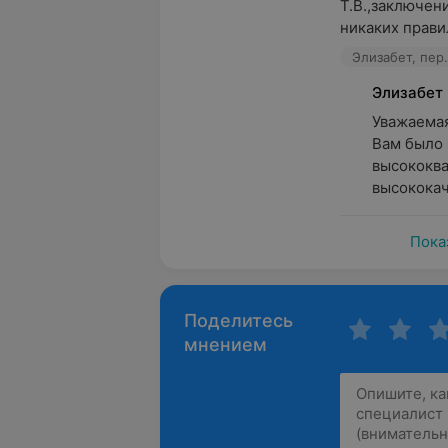
Т.В.,заключен
никаких правил
Элизабет, пер
Элизабет
Уважаемая,
Вам было 
высококв
высококач
Пока
Поделитесь
мнением