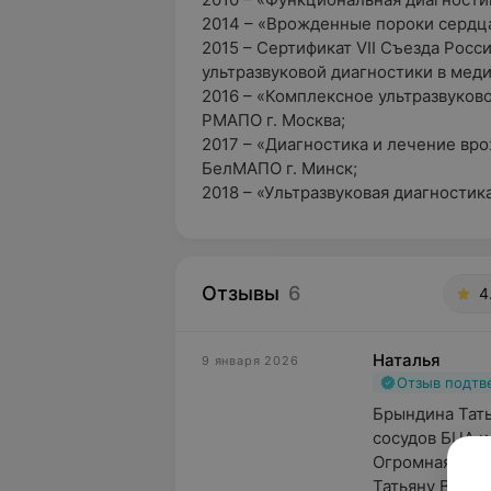
2014 – «Врожденные пороки сердца
2015 – Сертификат VII Съезда Рос
ультразвуковой диагностики в мед
2016 – «Комплексное ультразвуков
РМАПО г. Москва;
2017 – «Диагностика и лечение вр
БелМАПО г. Минск;
2018 – «Ультразвуковая диагностика
Отзывы
6
4
Наталья
9 января 2026
Отзыв подт
Брындина Тать
сосудов БЦА и
Огромная благ
Татьяну Викто.