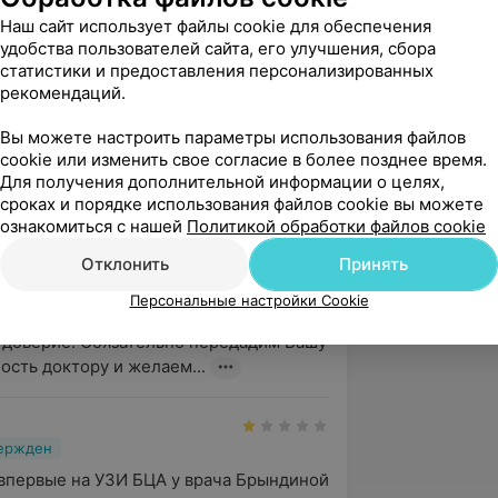
Наш сайт использует файлы cookie для обеспечения
. Коммунистический, 7
удобства пользователей сайта, его улучшения, сбора
статистики и предоставления персонализированных
рекомендаций.
вержден
Рекомендую
Вы можете настроить параметры использования файлов
ю диагностику проводила врач 
cookie или изменить свое согласие в более позднее время.
яна Викторовна.

Для получения дополнительной информации о целях,
ечательное, всё четко, понятно и 
сроках и порядке использования файлов cookie вы можете
ознакомиться с нашей
Политикой обработки файлов cookie
. Коммунистический, 7
Отклонить
Принять
рация
Персональные настройки Cookie
нь! Благодарим Вас за оставленный 
а доверие. Обязательно передадим Вашу 
ость доктору и желаем...
вержден
впервые на УЗИ БЦА у врача Брындиной 