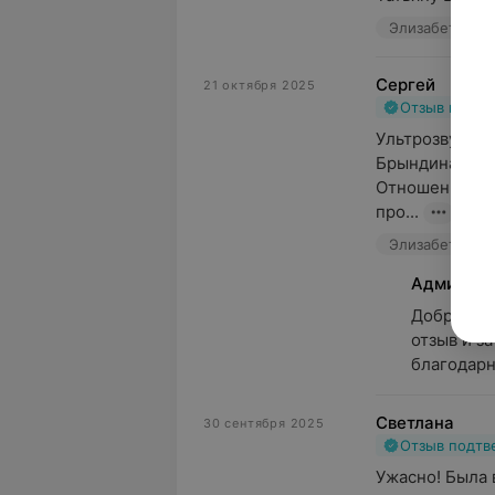
Элизабет, пер
Сергей
21 октября 2025
Отзыв подт
Ультрозвукову
Брындина Тать
Отношение зам
про...
Элизабет, пер
Админист
Добрый де
отзыв и з
благодарн
Светлана
30 сентября 2025
Отзыв подт
Ужасно! Была 