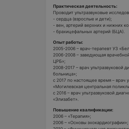
Практическая деятельность:
Проводит ультразвуковые исследов
- сердца (взрослые и дети);
- вен, артерий верхних и нижних к
- брахицефальных артерий (БЦА).
Опыт работы:
2005-2006 – врач-терапевт УЗ «Бе
2006-2008 – заведующая врачебно
ЦРБ»;
2008-2017 – врач ультразвуковой д
больница»;
с 2017 по настоящее время – врач 
«Могилевская центральная поликл
с 2016 – врач ультразвуковой диаг
«Элизабет».
Повышение квалификации:
2006 – «Терапия»;
2006 – «Основы эхокардиографии»;
2010 – «Функциональная диагности