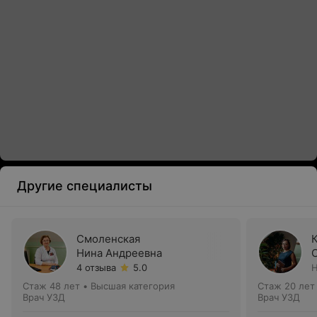
Другие специалисты
Смоленская
Нина Андреевна
4 отзыва
5.0
Н
Стаж 48 лет
•
Высшая категория
Стаж 20 лет
Врач УЗД
Врач УЗД