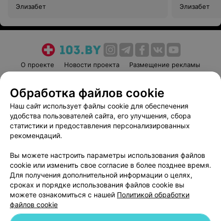
Элизабет
Элизабет
О проекте
Новости проекта
Размещение рекламы
Медицинский маркетинг
Публичный договор
Обработка файлов cookie
Пользовательское соглашение
Способы оплаты
Наш сайт использует файлы cookie для обеспечения
Вакансии
Партнеры
удобства пользователей сайта, его улучшения, сбора
Написать руководителю 103.by
статистики и предоставления персонализированных
Написать в поддержку
рекомендаций.
Персональные настройки cookie
Вы можете настроить параметры использования файлов
Обработка персональных данных
cookie или изменить свое согласие в более позднее время.
Для получения дополнительной информации о целях,
сроках и порядке использования файлов cookie вы
можете ознакомиться с нашей
Политикой обработки
файлов cookie