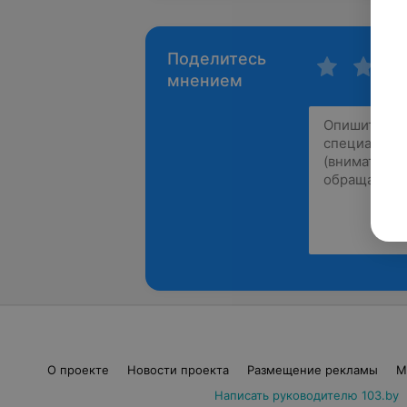
Поделитесь
мнением
О проекте
Новости проекта
Размещение рекламы
М
Написать руководителю 103.by