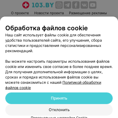
О проекте
Новости проекта
Размещение рекламы
Медицинский маркетинг
Публичный договор
Обработка файлов cookie
Пользовательское соглашение
Способы оплаты
Наш сайт использует файлы cookie для обеспечения
Вакансии
Партнеры
удобства пользователей сайта, его улучшения, сбора
Написать руководителю 103.by
статистики и предоставления персонализированных
Написать в поддержку
рекомендаций.
Персональные настройки cookie
Вы можете настроить параметры использования файлов
Обработка персональных данных
cookie или изменить свое согласие в более позднее время.
Для получения дополнительной информации о целях,
сроках и порядке использования файлов cookie вы
можете ознакомиться с нашей
Политикой обработки
файлов cookie
Принять
© 2026 ООО «Артокс Лаб», УНП 191700409
| 220012, Республика Беларусь,
г. Минск, улица Толбухина, 2, пом. 16 | help@103.by
Отклонить
Служба поддержки
+375 291212755
Персональные настройки Cookie