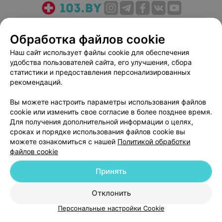
О проекте
Новости проекта
Размещение рекламы
Обработка файлов cookie
Медицинский маркетинг
Публичный договор
Пользовательское соглашение
Способы оплаты
Наш сайт использует файлы cookie для обеспечения
удобства пользователей сайта, его улучшения, сбора
Вакансии
Партнеры
статистики и предоставления персонализированных
Написать руководителю 103.by
рекомендаций.
Написать в поддержку
Вы можете настроить параметры использования файлов
Персональные настройки cookie
cookie или изменить свое согласие в более позднее время.
Обработка персональных данных
Для получения дополнительной информации о целях,
сроках и порядке использования файлов cookie вы
можете ознакомиться с нашей
Политикой обработки
файлов cookie
Принять
© 2026 ООО «Артокс Лаб», УНП 191700409
| 220012, Республика Беларусь,
Отклонить
г. Минск, улица Толбухина, 2, пом. 16 | help@103.by
Персональные настройки Cookie
Служба поддержки
+375 291212755