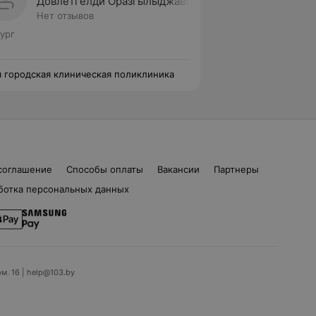
Довлетгелди Оразгылыджавич
Нет отзывов
ург
я городская клиническая поликлиника
соглашение
Способы оплаты
Вакансии
Партнеры
ботка персональных данных
ом. 16 | help@103.by