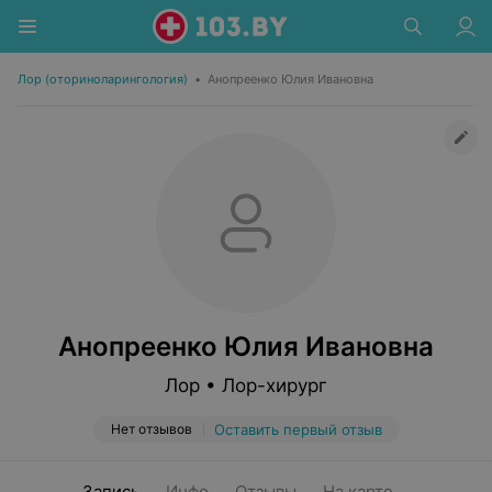
Лор (оториноларингология)
•
Анопреенко Юлия Ивановна
Анопреенко Юлия Ивановна
Лор • Лор-хирург
Нет отзывов
Оставить первый отзыв
Запись
Инфо
Отзывы
На карте