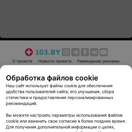
О проекте
Новости проекта
Размещение рекламы
Медицинский маркетинг
Публичный договор
Обработка файлов cookie
Пользовательское соглашение
Способы оплаты
Наш сайт использует файлы cookie для обеспечения
Вакансии
Партнеры
удобства пользователей сайта, его улучшения, сбора
Написать руководителю 103.by
статистики и предоставления персонализированных
Написать в поддержку
рекомендаций.
Персональные настройки cookie
Вы можете настроить параметры использования файлов
Обработка персональных данных
cookie или изменить свое согласие в более позднее время.
Для получения дополнительной информации о целях,