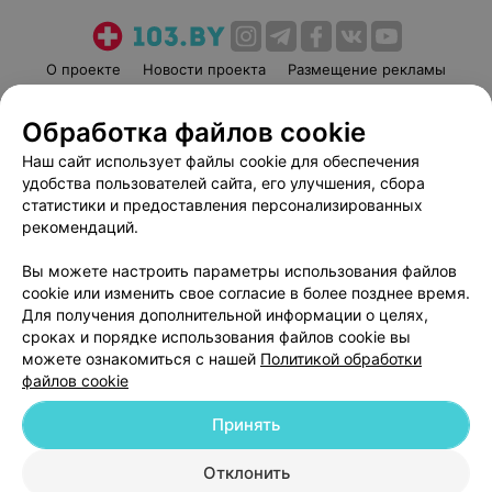
О проекте
Новости проекта
Размещение рекламы
Медицинский маркетинг
Публичный договор
Обработка файлов cookie
Пользовательское соглашение
Способы оплаты
Наш сайт использует файлы cookie для обеспечения
Вакансии
Партнеры
удобства пользователей сайта, его улучшения, сбора
Написать руководителю 103.by
статистики и предоставления персонализированных
Написать в поддержку
рекомендаций.
Персональные настройки cookie
Вы можете настроить параметры использования файлов
Обработка персональных данных
cookie или изменить свое согласие в более позднее время.
Для получения дополнительной информации о целях,
сроках и порядке использования файлов cookie вы
можете ознакомиться с нашей
Политикой обработки
файлов cookie
Принять
© 2026 ООО «Артокс Лаб», УНП 191700409
| 220012, Республика Беларусь,
г. Минск, улица Толбухина, 2, пом. 16 | help@103.by
Отклонить