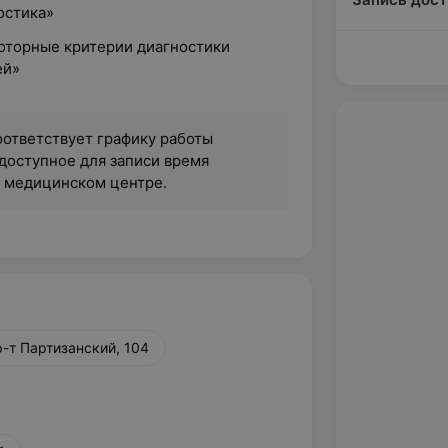
остика»
роторные критерии диагностики
ей»
оответствует графику работы
доступное для записи время
в медицинском центре.
р-т Партизанский, 104