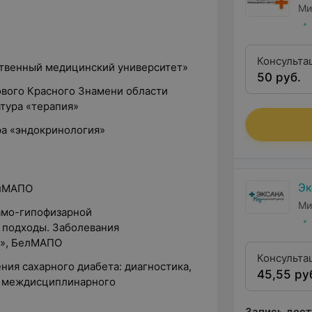
Ми
Консульта
ственный медицинский университет»
50 руб.
первой кв
ового Красного Знамени области
атура «терапия»
ра «эндокринология»
Эк
БелМАПО
Ми
ламо-гипофизарной
 подходы. Заболевания
з», БелМАПО
Консульта
ния сахарного диабета: диагностика,
45,55 ру
квалифика
х междисциплинарного
Запись дост