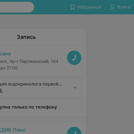
Избранное
Войти
Запись
сана
нск, пр-т Партизанский, 104
до 21:00
ция эндокринолога первой
б.
ционной категории
упна только по телефону
ЕДИК Плюс