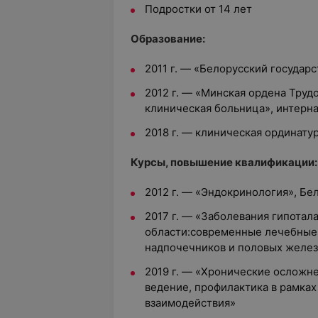
Подростки от 14 лет
Образование:
2011 г. —
«Белорусский государ
2012 г. — «Минская ордена Труд
клиническая больница», интерн
2018 г. — клиническая ординату
Курсы, повышение квалификации:
2012 г. — «Эндокринология», 
2017 г. — «Заболевания гипота
области:современные лечебные
надпочечников и половых желе
2019 г. — «Хронические осложне
ведение, профилактика в рамка
взаимодействия»