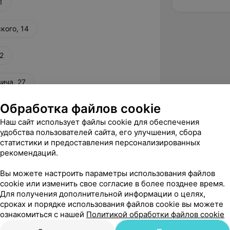
1
кого, 14
2
ича, 27
Обработка файлов cookie
Наш сайт использует файлы cookie для обеспечения
вержден
Рекомендую
удобства пользователей сайта, его улучшения, сбора
е в медицинском центре ЭКСАНА 
статистики и предоставления персонализированных
октор Пенкрат Ольга Михайловна), 
рекомендаций.
 най...
Вы можете настроить параметры использования файлов
cookie или изменить свое согласие в более позднее время.
артизанский, 104
Для получения дополнительной информации о целях,
сроках и порядке использования файлов cookie вы можете
ознакомиться с нашей
Политикой обработки файлов cookie
м за оставленный отзыв! Мы всегда 