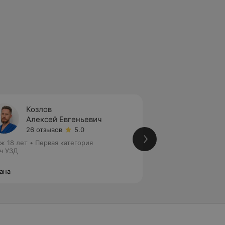
Козлов
Курил
Алексей Евгеньевич
Елена
26 отзывов
5.0
19 отз
ж 18 лет
•
Первая категория
Стаж 41 год
•
Перв
ч УЗД
Акушер-гинеколог
ана
Эксана