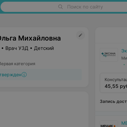
Поиск по сайту
Ольга Михайловна
 • Врач УЗД • Детский
Эк
Ми
Первая категория
твержден
Консульта
45,55 ру
квалифика
Запись дост
М