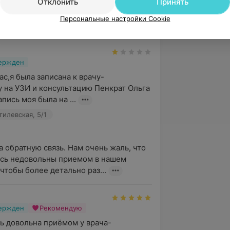
над качеством услуг и стремимся 
Отклонить
Принять
х и в дальнейшем.

Персональные настройки Cookie
вержден
ас,я была записана к врачу-
 на УЗИ и консультацию Пенкрат Ольга 
пись моя была на ...
гилевская, 5/1
а обратную связь. Нам очень жаль, что 
сь недовольны приемом в нашем 
 чтобы более детально раз...
вержден
Рекомендую
ь довольна приёмом у врача-