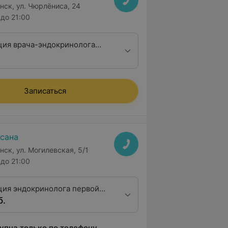
нск, ул. Чюрлёниса, 24
до 21:00
ция врача-эндокринолога
алификационной категории
Записаться
сана
нск, ул. Могилевская, 5/1
до 21:00
ция эндокринолога первой
б.
ционной категории
упна только по телефону