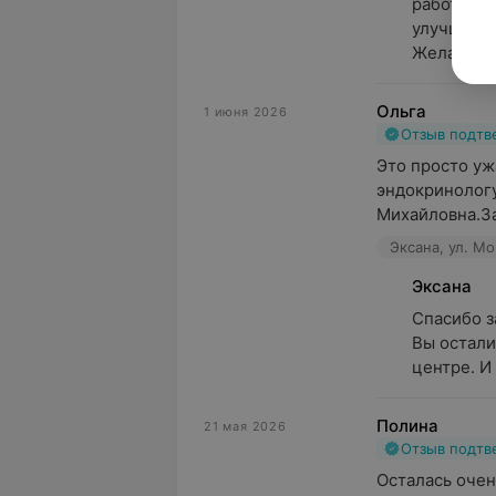
работаем 
улучшать и
Желаем ...
Ольга
1 июня 2026
Отзыв подт
Это просто уж
эндокринологу
Михайловна.За
Эксана, ул. Мо
Эксана
Спасибо з
Вы остали
центре. И
Полина
21 мая 2026
Отзыв подт
Осталась очен