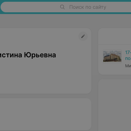
Поиск по сайту
17
истина Юрьевна
по
Ми