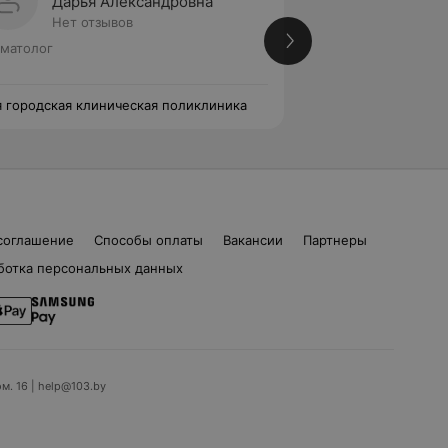
Дарья Александровна
Ольга
Нет отзывов
1 отзыв
матолог
Стоматолог • Сто
я городская клиническая поликлиника
17-я городская кл
соглашение
Способы оплаты
Вакансии
Партнеры
ботка персональных данных
ом. 16 | help@103.by