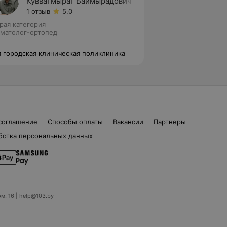
Кувватмырат Баймырадович
1 отзыв
5.0
рая категория
матолог-ортопед
я городская клиническая поликлиника
соглашение
Способы оплаты
Вакансии
Партнеры
ботка персональных данных
ом. 16 | help@103.by