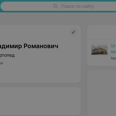
Поиск по сайту
адимир Романович
17
по
ртопед
Ми
ия