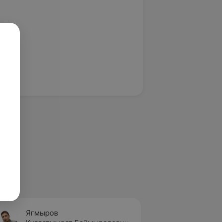
Ягмыров