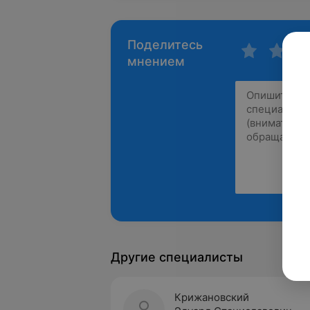
Поделитесь
мнением
Другие специалисты
Крижановский